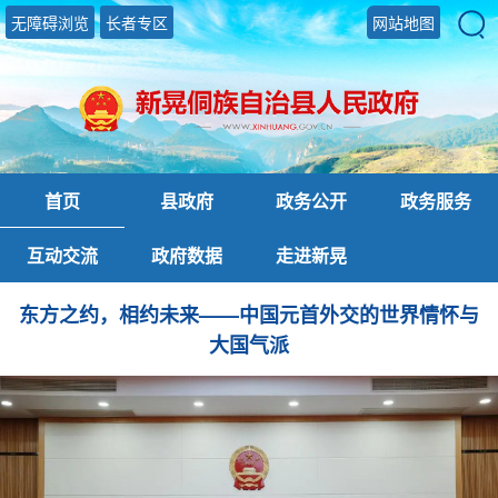
无障碍浏览
长者专区
网站地图
首页
县政府
政务公开
政务服务
互动交流
政府数据
走进新晃
东方之约，相约未来——中国元首外交的世界情怀与
大国气派