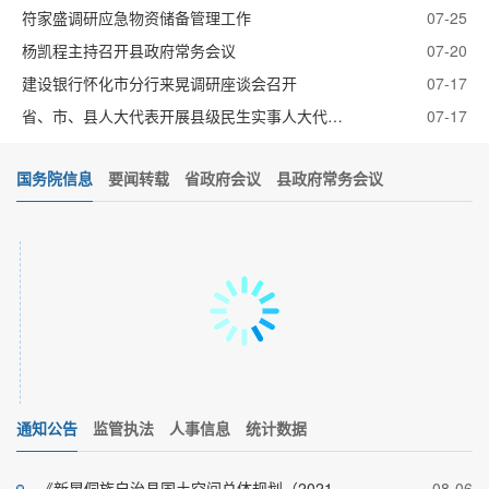
符家盛调研应急物资储备管理工作
07-25
杨凯程主持召开县政府常务会议
07-20
建设银行怀化市分行来晃调研座谈会召开
07-17
省、市、县人大代表开展县级民生实事人大代表票...
07-17
国务院信息
要闻转载
省政府会议
县政府常务会议
-31
-20
-26
-20
-13
通知公告
监管执法
人事信息
统计数据
-08
-03
-31
《新晃侗族自治县国土空间总体规划（2021-
08-06