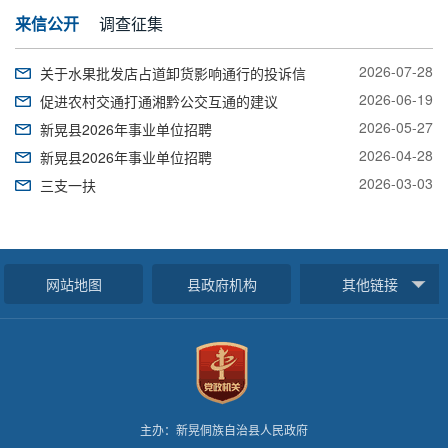
来信公开
调查征集
2026-07-28
关于水果批发店占道卸货影响通行的投诉信
2026-06-19
促进农村交通打通湘黔公交互通的建议
管.
2026-05-27
新晃县2026年事业单位招聘
2026-04-28
新晃县2026年事业单位招聘
量.
2026-03-03
三支一扶
补.
的.
网站地图
县政府机构
其他链接
调.
主办：新晃侗族自治县人民政府